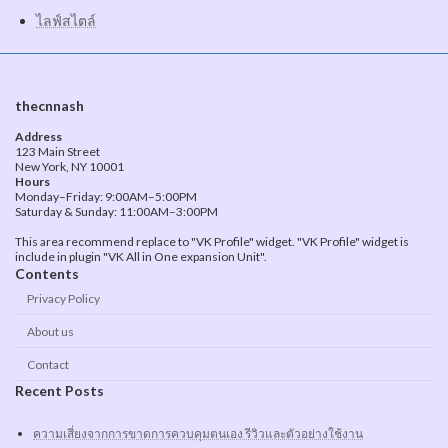
ไลฟ์สไตล์
thecnnash
Address
123 Main Street
New York, NY 10001
Hours
Monday–Friday: 9:00AM–5:00PM
Saturday & Sunday: 11:00AM–3:00PM
This area recommend replace to "VK Profile" widget. "VK Profile" widget is
include in plugin "VK All in One expansion Unit".
Contents
Privacy Policy
About us
Contact
Recent Posts
ความเสี่ยงจากการขาดการควบคุมตนเอง รีวิวและตัวอย่างใช้งาน