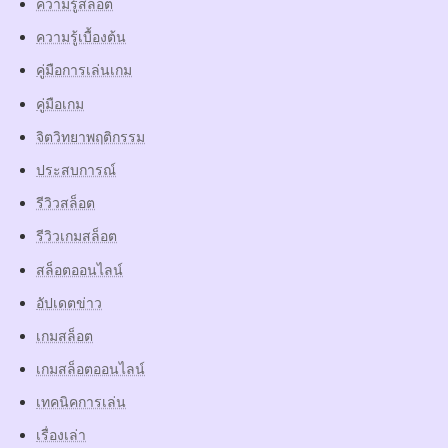
ความรู้สล็อต
ความรู้เบื้องต้น
คู่มือการเล่นเกม
คู่มือเกม
จิตวิทยาพฤติกรรม
ประสบการณ์
รีวิวสล็อต
รีวิวเกมสล็อต
สล็อตออนไลน์
อัปเดตข่าว
เกมสล็อต
เกมสล็อตออนไลน์
เทคนิคการเล่น
เรื่องเล่า