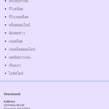
ประสบการณ์
รีวิวสล็อต
รีวิวเกมสล็อต
สล็อตออนไลน์
อัปเดตข่าว
เกมสล็อต
เกมสล็อตออนไลน์
เทคนิคการเล่น
เรื่องเล่า
ไลฟ์สไตล์
thecnnash
Address
123 Main Street
New York, NY 10001