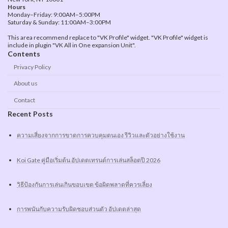
Hours
Monday–Friday: 9:00AM–5:00PM
Saturday & Sunday: 11:00AM–3:00PM
This area recommend replace to "VK Profile" widget. "VK Profile" widget is
include in plugin "VK All in One expansion Unit".
Contents
Privacy Policy
About us
Contact
Recent Posts
ความเสี่ยงจากการขาดการควบคุมตนเอง รีวิวและตัวอย่างใช้งาน
Koi Gate คู่มือเริ่มต้น อัปเดตเทรนด์การเล่นสล็อตปี 2026
วิธีป้องกันการเล่นเกินขอบเขต ข้อผิดพลาดที่ควรเลี่ยง
การพนันกับความรับผิดชอบส่วนตัว อัปเดตล่าสุด