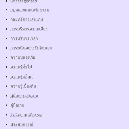
Uncategorized
กฎหมายและจริยธรรม
กลยุทธ์การเล่นเกม
การบริหารความเสี่ยง
การบริหารเวลา
การพนันอย่างรับผิดชอบ
ความปลอดภัย
ความรู้ทั่วไป
ความรู้สล็อต
ความรู้เบื้องต้น
คู่มือการเล่นเกม
คู่มือเกม
จิตวิทยาพฤติกรรม
ประสบการณ์