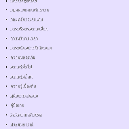
Uncategorized
กฎหมายและจริยธรรม
กลยุทธ์การเล่นเกม
การบริหารความเสี่ยง
การบริหารเวลา
การพนันอย่างรับผิดชอบ
ความปลอดภัย
ความรู้ทั่วไป
ความรู้สล็อต
ความรู้เบื้องต้น
คู่มือการเล่นเกม
คู่มือเกม
จิตวิทยาพฤติกรรม
ประสบการณ์