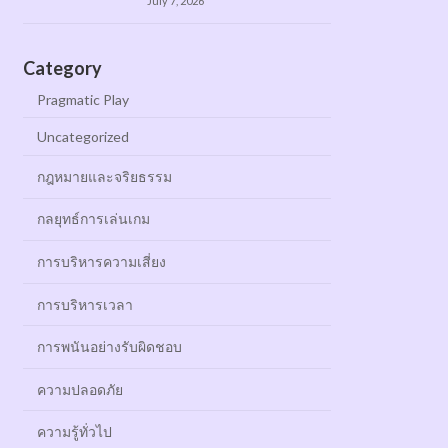
July 7, 2026
Category
Pragmatic Play
Uncategorized
กฎหมายและจริยธรรม
กลยุทธ์การเล่นเกม
การบริหารความเสี่ยง
การบริหารเวลา
การพนันอย่างรับผิดชอบ
ความปลอดภัย
ความรู้ทั่วไป