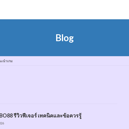
Blog
นะนำเกม
88 รีวิวฟีเจอร์ เทคนิคและข้อควรรู้
026