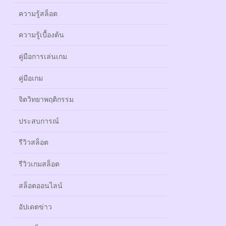
ความรู้สล็อต
ความรู้เบื้องต้น
คู่มือการเล่นเกม
คู่มือเกม
จิตวิทยาพฤติกรรม
ประสบการณ์
รีวิวสล็อต
รีวิวเกมสล็อต
สล็อตออนไลน์
อัปเดตข่าว