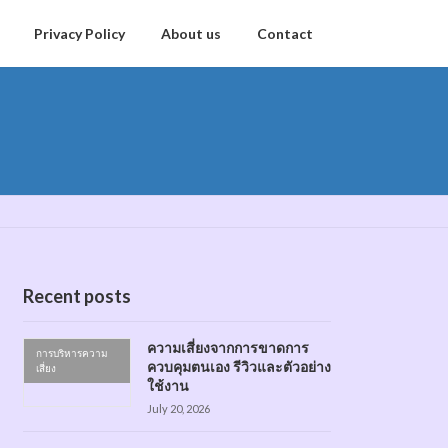
Privacy Policy
About us
Contact
Recent posts
ความเสี่ยงจากการขาดการ
การบริหารความ
ควบคุมตนเอง รีวิวและตัวอย่าง
เสี่ยง
ใช้งาน
July 20, 2026