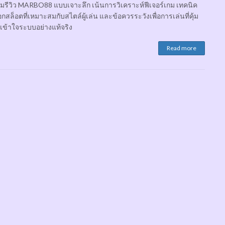
รีวิว MARBO88 แบบเจาะลึก เน้นการวิเคราะห์ฟีเจอร์เกม เทคนิค
กสล็อตที่เหมาะสมกับสไตล์ผู้เล่น และข้อควรระวังเพื่อการเล่นที่คุ้ม
เข้าใจระบบอย่างแท้จริง
Read more