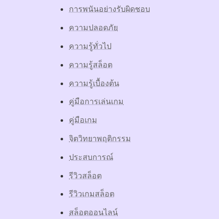
การพนันอย่างรับผิดชอบ
ความปลอดภัย
ความรู้ทั่วไป
ความรู้สล็อต
ความรู้เบื้องต้น
คู่มือการเล่นเกม
คู่มือเกม
จิตวิทยาพฤติกรรม
ประสบการณ์
รีวิวสล็อต
รีวิวเกมสล็อต
สล็อตออนไลน์