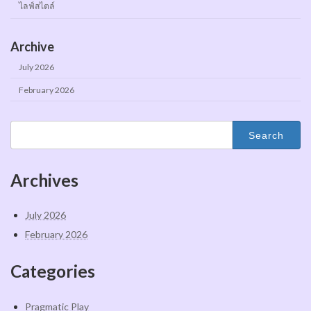
ไลฟ์สไตล์
Archive
July 2026
February 2026
Search
for:
Archives
July 2026
February 2026
Categories
Pragmatic Play